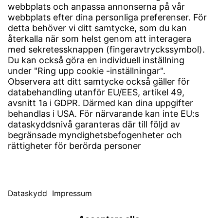
Kontakt
Anläggningar över hela världen
Kontaktformulär
Service
Nedladdningscenter
Ladda ner användarprogramvara
Kravspecifikationer
Witzenmann Klagomålsavdelning
© WITZENMANN All rights reserved
Sverige | SE