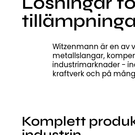
Lösningar för
tillämpninga
Witzenmann är en av vä
metallslangar, kompens
industrimarknader - in
kraftverk och på mån
Komplett produk
industrin