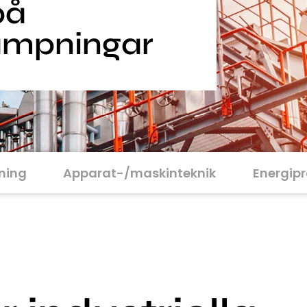
på
llämpningar
ning
Apparat-/maskinteknik
Energip