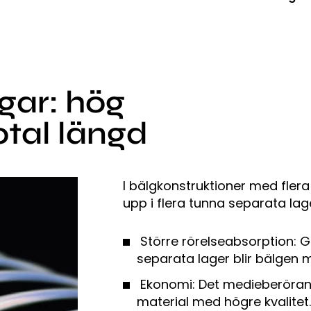
ar: hög
total längd
I bälgkonstruktioner med fle
upp i flera tunna separata lage
Större rörelseabsorption: G
separata lager blir bälgen m
Ekonomi: Det medieberörande
material med högre kvalitet