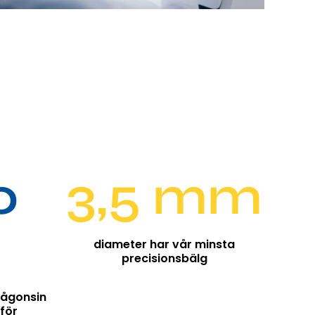
0
3,5 mm
diameter har vår minsta
precisionsbälg
någonsin
 för