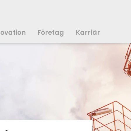
novation
Företag
Karriär
中文
中文
english
english
čeština
čeština
english
english
de
de
novation
Företag
Karriär
english
english
italiano
italiano
english
english
日
日
svenska
svenska
english
english
slovenčina
slovenčina
english
english
en
en