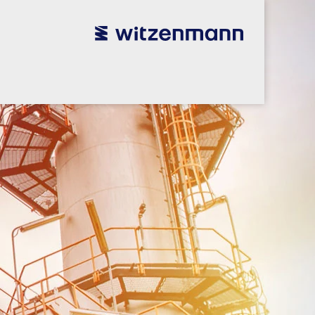
utsch
utsch
english
english
español
español
português
português
english
english
本語
本語
english
english
한국어
한국어
english
english
glish
glish