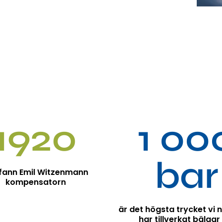
1920
1 00
bar
fann Emil Witzenmann
kompensatorn
är det högsta trycket vi 
har tillverkat bälgar