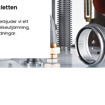
letten
rbjuder vi ett
elseutjämning,
dningar.
r