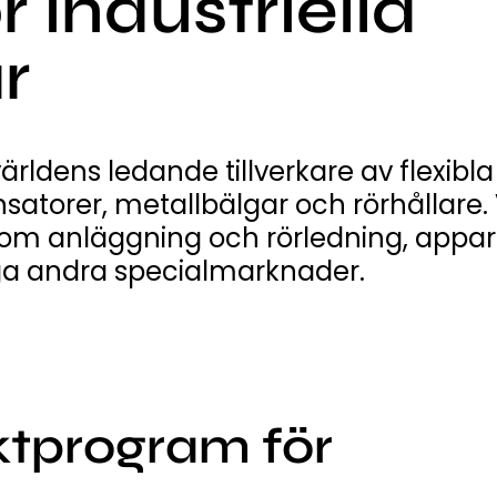
 industriella
r
rldens ledande tillverkare av flexib
atorer, metallbälgar och rörhållare.
om anläggning och rörledning, appara
ga andra specialmarknader.
tprogram för