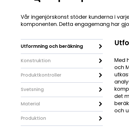
Vår ingenjörskonst stöder kunderna i varje
komponenten. Detta engagemang har gjort o
Utf
Utformning och beräkning
Med h
Konstruktion
och M
utkas
Produktkontroller
analy
kompe
Svetsning
det m
beräk
Material
och u
Produktion